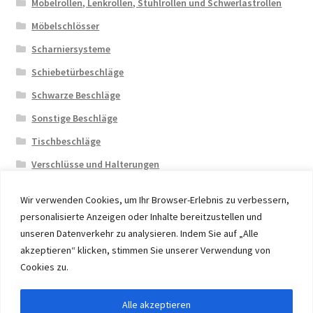
Möbelrollen, Lenkrollen, Stuhlrollen und Schwerlastrollen
Möbelschlösser
Scharniersysteme
Schiebetürbeschläge
Schwarze Beschläge
Sonstige Beschläge
Tischbeschläge
Verschlüsse und Halterungen
Wir verwenden Cookies, um Ihr Browser-Erlebnis zu verbessern,
personalisierte Anzeigen oder Inhalte bereitzustellen und
unseren Datenverkehr zu analysieren. Indem Sie auf „Alle
akzeptieren“ klicken, stimmen Sie unserer Verwendung von
© 2026 Eruon Trade UG, Germany, member of the ERUON
Cookies zu.
Group. High quality Furniture Fittings and Components
Alle akzeptieren