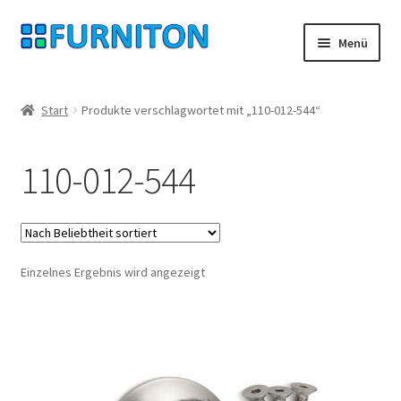
Zur
Zum
Menü
Navigation
Inhalt
springen
springen
Mein Konto
Start
Produkte verschlagwortet mit „110-012-544“
Unsere Partner
110-012-544
Datenschutz
Widerrufsrecht
Einzelnes Ergebnis wird angezeigt
Kontakt
Impressum
AGB