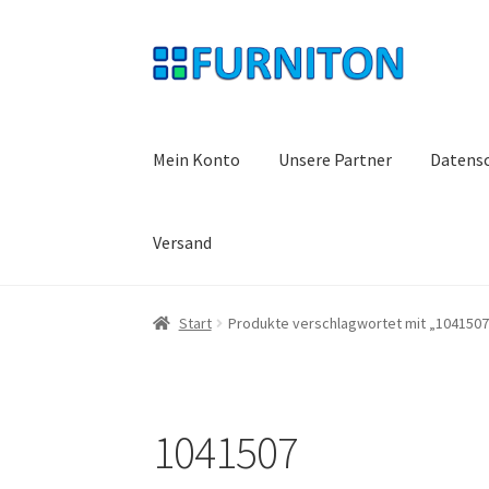
Zur
Zum
Navigation
Inhalt
springen
springen
Mein Konto
Unsere Partner
Datens
Versand
Start
Produkte verschlagwortet mit „1041507
1041507