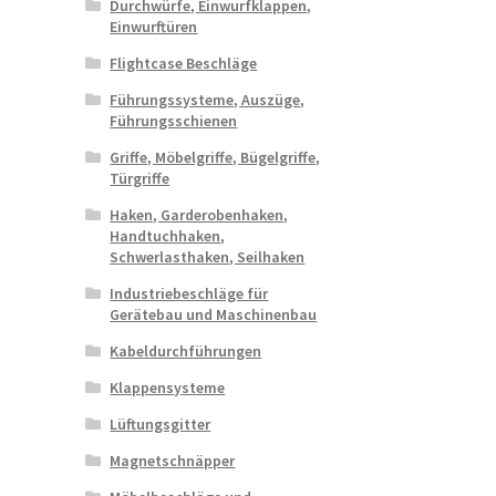
Durchwürfe, Einwurfklappen,
Einwurftüren
Flightcase Beschläge
Führungssysteme, Auszüge,
Führungsschienen
Griffe, Möbelgriffe, Bügelgriffe,
Türgriffe
Haken, Garderobenhaken,
Handtuchhaken,
Schwerlasthaken, Seilhaken
Industriebeschläge für
Gerätebau und Maschinenbau
Kabeldurchführungen
Klappensysteme
Lüftungsgitter
Magnetschnäpper