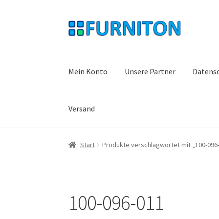
Zur
Zum
Navigation
Inhalt
springen
springen
Mein Konto
Unsere Partner
Datens
Versand
Start
Produkte verschlagwortet mit „100-096
100-096-011