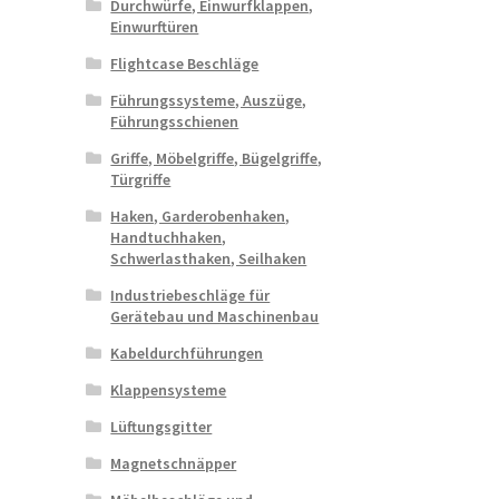
Durchwürfe, Einwurfklappen,
Einwurftüren
Flightcase Beschläge
Führungssysteme, Auszüge,
Führungsschienen
Griffe, Möbelgriffe, Bügelgriffe,
Türgriffe
Haken, Garderobenhaken,
Handtuchhaken,
Schwerlasthaken, Seilhaken
Industriebeschläge für
Gerätebau und Maschinenbau
Kabeldurchführungen
Klappensysteme
Lüftungsgitter
Magnetschnäpper