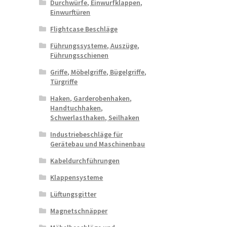
Durchwürfe, Einwurfklappen,
Einwurftüren
Flightcase Beschläge
Führungssysteme, Auszüge,
Führungsschienen
Griffe, Möbelgriffe, Bügelgriffe,
Türgriffe
Haken, Garderobenhaken,
Handtuchhaken,
Schwerlasthaken, Seilhaken
Industriebeschläge für
Gerätebau und Maschinenbau
Kabeldurchführungen
Klappensysteme
Lüftungsgitter
Magnetschnäpper