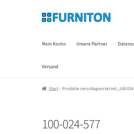
Zur
Zum
Navigation
Inhalt
springen
springen
Mein Konto
Unsere Partner
Datens
Versand
Start
Produkte verschlagwortet mit „100-024
100-024-577