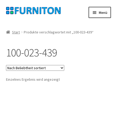
Zur
Zum
Menü
Navigation
Inhalt
springen
springen
Mein Konto
Start
Produkte verschlagwortet mit „100-023-439“
Unsere Partner
100-023-439
Datenschutz
Widerrufsrecht
Einzelnes Ergebnis wird angezeigt
Kontakt
Impressum
AGB