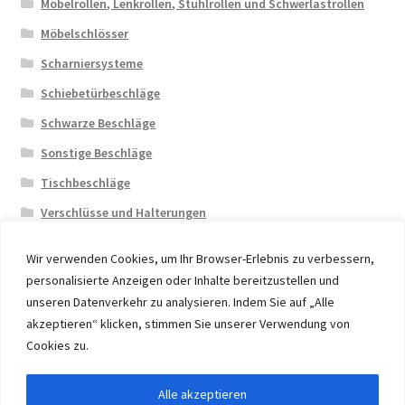
Möbelrollen, Lenkrollen, Stuhlrollen und Schwerlastrollen
Möbelschlösser
Scharniersysteme
Schiebetürbeschläge
Schwarze Beschläge
Sonstige Beschläge
Tischbeschläge
Verschlüsse und Halterungen
Wir verwenden Cookies, um Ihr Browser-Erlebnis zu verbessern,
personalisierte Anzeigen oder Inhalte bereitzustellen und
unseren Datenverkehr zu analysieren. Indem Sie auf „Alle
akzeptieren“ klicken, stimmen Sie unserer Verwendung von
© 2026 Eruon Trade UG, Germany, member of the ERUON
Cookies zu.
Group. High quality Furniture Fittings and Components
Alle akzeptieren