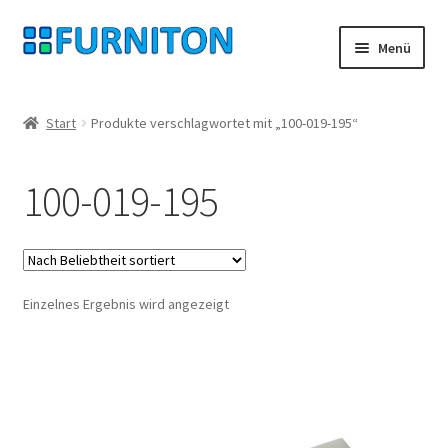
Zur
Zum
Menü
Navigation
Inhalt
springen
springen
Mein Konto
Start
Produkte verschlagwortet mit „100-019-195“
Unsere Partner
100-019-195
Datenschutz
Widerrufsrecht
Einzelnes Ergebnis wird angezeigt
Kontakt
Impressum
AGB