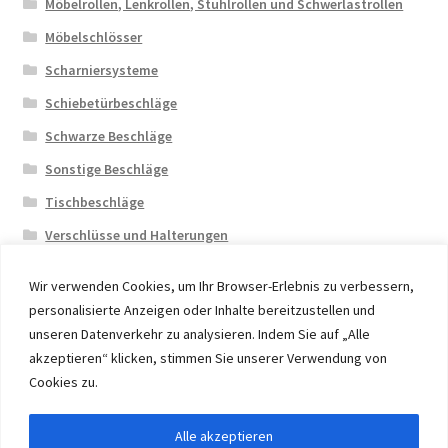
Möbelrollen, Lenkrollen, Stuhlrollen und Schwerlastrollen
Möbelschlösser
Scharniersysteme
Schiebetürbeschläge
Schwarze Beschläge
Sonstige Beschläge
Tischbeschläge
Verschlüsse und Halterungen
Wir verwenden Cookies, um Ihr Browser-Erlebnis zu verbessern,
personalisierte Anzeigen oder Inhalte bereitzustellen und
unseren Datenverkehr zu analysieren. Indem Sie auf „Alle
akzeptieren“ klicken, stimmen Sie unserer Verwendung von
© 2026 Eruon Trade UG, Germany, member of the ERUON
Cookies zu.
Group. High quality Furniture Fittings and Components
Alle akzeptieren