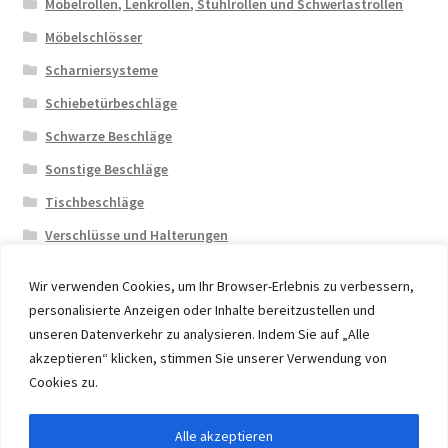
Möbelrollen, Lenkrollen, Stuhlrollen und Schwerlastrollen
Möbelschlösser
Scharniersysteme
Schiebetürbeschläge
Schwarze Beschläge
Sonstige Beschläge
Tischbeschläge
Verschlüsse und Halterungen
Wir verwenden Cookies, um Ihr Browser-Erlebnis zu verbessern,
personalisierte Anzeigen oder Inhalte bereitzustellen und
unseren Datenverkehr zu analysieren. Indem Sie auf „Alle
akzeptieren“ klicken, stimmen Sie unserer Verwendung von
© 2026 Eruon Trade UG, Germany, member of the ERUON
Cookies zu.
Group. High quality Furniture Fittings and Components
Alle akzeptieren