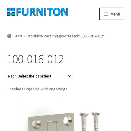
Zur
Zum
Menü
Navigation
Inhalt
springen
springen
Mein Konto
Start
Produkte verschlagwortet mit „100-016-012“
Unsere Partner
100-016-012
Datenschutz
Widerrufsrecht
Einzelnes Ergebnis wird angezeigt
Kontakt
Impressum
AGB