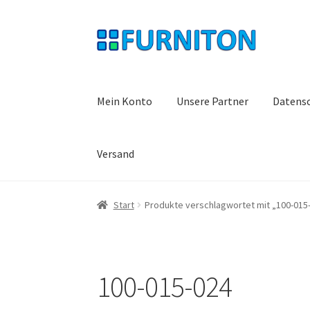
Zur
Zum
Navigation
Inhalt
springen
springen
Mein Konto
Unsere Partner
Datens
Versand
Start
Produkte verschlagwortet mit „100-015
100-015-024