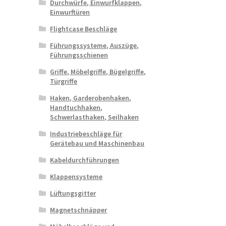
Durchwürfe, Einwurfklappen,
Einwurftüren
Flightcase Beschläge
Führungssysteme, Auszüge,
Führungsschienen
Griffe, Möbelgriffe, Bügelgriffe,
Türgriffe
Haken, Garderobenhaken,
Handtuchhaken,
Schwerlasthaken, Seilhaken
Industriebeschläge für
Gerätebau und Maschinenbau
Kabeldurchführungen
Klappensysteme
Lüftungsgitter
Magnetschnäpper