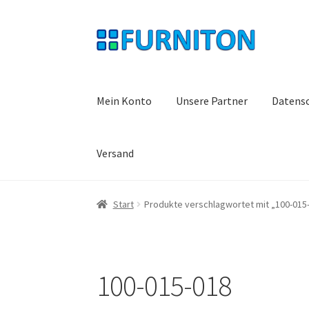
Zur
Zum
Navigation
Inhalt
springen
springen
Mein Konto
Unsere Partner
Datens
Versand
Start
Produkte verschlagwortet mit „100-015
100-015-018