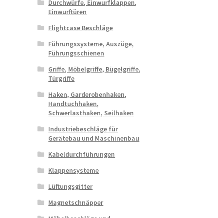
Durchwürfe, Einwurfklappen,
Einwurftüren
Flightcase Beschläge
Führungssysteme, Auszüge,
Führungsschienen
Griffe, Möbelgriffe, Bügelgriffe,
Türgriffe
Haken, Garderobenhaken,
Handtuchhaken,
Schwerlasthaken, Seilhaken
Industriebeschläge für
Gerätebau und Maschinenbau
Kabeldurchführungen
Klappensysteme
Lüftungsgitter
Magnetschnäpper