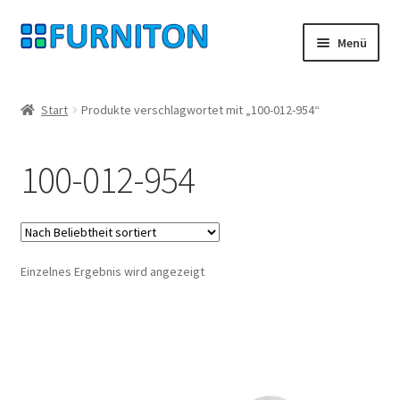
Zur
Zum
Menü
Navigation
Inhalt
springen
springen
Mein Konto
Start
Produkte verschlagwortet mit „100-012-954“
Unsere Partner
100-012-954
Datenschutz
Widerrufsrecht
Einzelnes Ergebnis wird angezeigt
Kontakt
Impressum
AGB