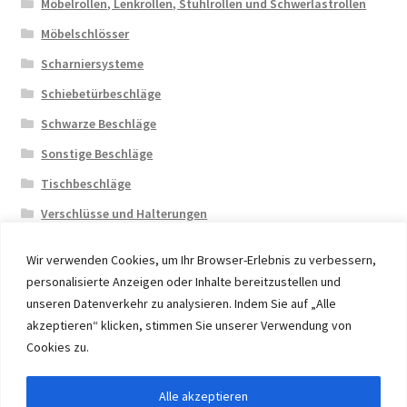
Möbelrollen, Lenkrollen, Stuhlrollen und Schwerlastrollen
Möbelschlösser
Scharniersysteme
Schiebetürbeschläge
Schwarze Beschläge
Sonstige Beschläge
Tischbeschläge
Verschlüsse und Halterungen
Wir verwenden Cookies, um Ihr Browser-Erlebnis zu verbessern,
personalisierte Anzeigen oder Inhalte bereitzustellen und
unseren Datenverkehr zu analysieren. Indem Sie auf „Alle
akzeptieren“ klicken, stimmen Sie unserer Verwendung von
© 2026 Eruon Trade UG, Germany, member of the ERUON
Cookies zu.
Group. High quality Furniture Fittings and Components
Alle akzeptieren