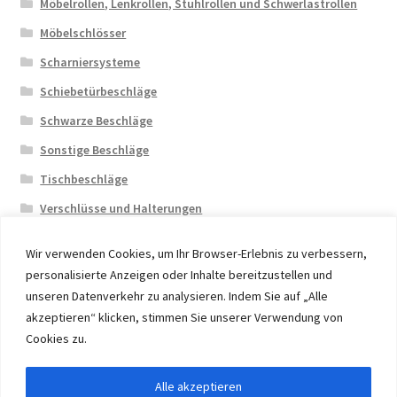
Möbelrollen, Lenkrollen, Stuhlrollen und Schwerlastrollen
Möbelschlösser
Scharniersysteme
Schiebetürbeschläge
Schwarze Beschläge
Sonstige Beschläge
Tischbeschläge
Verschlüsse und Halterungen
Wir verwenden Cookies, um Ihr Browser-Erlebnis zu verbessern,
personalisierte Anzeigen oder Inhalte bereitzustellen und
unseren Datenverkehr zu analysieren. Indem Sie auf „Alle
akzeptieren“ klicken, stimmen Sie unserer Verwendung von
© 2026 Eruon Trade UG, Germany, member of the ERUON
Cookies zu.
Group. High quality Furniture Fittings and Components
Alle akzeptieren