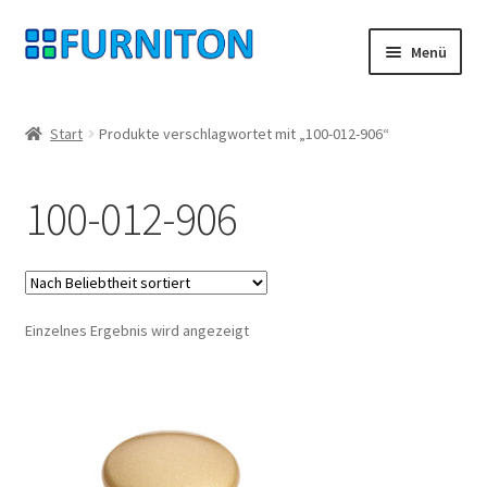
Zur
Zum
Menü
Navigation
Inhalt
springen
springen
Mein Konto
Start
Produkte verschlagwortet mit „100-012-906“
Unsere Partner
100-012-906
Datenschutz
Widerrufsrecht
Einzelnes Ergebnis wird angezeigt
Kontakt
Impressum
AGB