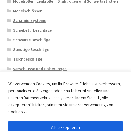
Möbelrollen, Lenkrollen, Stuhlrollen und Schwerlastrollen
Möbelschlösser
Scharniersysteme
Schiebetürbeschläge
Schwarze Beschläge
Sonstige Beschläge
Tischbeschläge
Verschlüsse und Halterungen
Wir verwenden Cookies, um Ihr Browser-Erlebnis zu verbessern,
personalisierte Anzeigen oder Inhalte bereitzustellen und
unseren Datenverkehr zu analysieren. Indem Sie auf „Alle
akzeptieren“ klicken, stimmen Sie unserer Verwendung von
© 2026 Eruon Trade UG, Germany, member of the ERUON
Cookies zu.
Group. High quality Furniture Fittings and Components
Alle akzeptieren