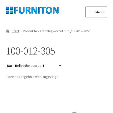
Zur
Zum
Menü
Navigation
Inhalt
springen
springen
Mein Konto
Start
Produkte verschlagwortet mit „100-012-305“
Unsere Partner
100-012-305
Datenschutz
Widerrufsrecht
Einzelnes Ergebnis wird angezeigt
Kontakt
Impressum
AGB