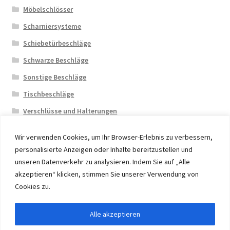
Möbelschlösser
Scharniersysteme
Schiebetürbeschläge
Schwarze Beschläge
Sonstige Beschläge
Tischbeschläge
Verschlüsse und Halterungen
Wir verwenden Cookies, um Ihr Browser-Erlebnis zu verbessern,
personalisierte Anzeigen oder Inhalte bereitzustellen und
unseren Datenverkehr zu analysieren. Indem Sie auf „Alle
akzeptieren“ klicken, stimmen Sie unserer Verwendung von
© 2026 Eruon Trade UG, Germany, member of the ERUON
Cookies zu.
Group. High quality Furniture Fittings and Components
Alle akzeptieren