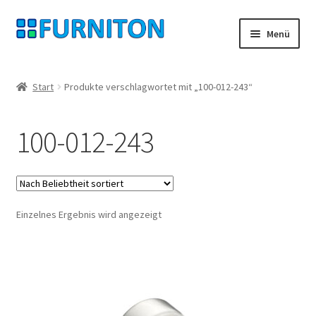
Zur
Zum
Menü
Navigation
Inhalt
springen
springen
Mein Konto
Start
Produkte verschlagwortet mit „100-012-243“
Unsere Partner
100-012-243
Datenschutz
Widerrufsrecht
Einzelnes Ergebnis wird angezeigt
Kontakt
Impressum
AGB