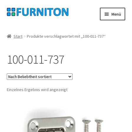
Zur
Zum
Menü
Navigation
Inhalt
springen
springen
Mein Konto
Start
Produkte verschlagwortet mit „100-011-737“
Unsere Partner
100-011-737
Datenschutz
Widerrufsrecht
Einzelnes Ergebnis wird angezeigt
Kontakt
Impressum
AGB