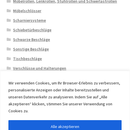
Möbelrollen, Lenkrollen, Stuhlrollen und Schwerlastrollen
Möbelschlösser
Scharniersysteme
Schiebetürbeschläge
Schwarze Beschläge
Sonstige Beschläge
Tischbeschläge
Verschlüsse und Halterungen
Wir verwenden Cookies, um Ihr Browser-Erlebnis zu verbessern,
personalisierte Anzeigen oder Inhalte bereitzustellen und
unseren Datenverkehr zu analysieren. Indem Sie auf „Alle
akzeptieren“ klicken, stimmen Sie unserer Verwendung von
© 2026 Eruon Trade UG, Germany, member of the ERUON
Cookies zu.
Group. High quality Furniture Fittings and Components
Alle akzeptieren