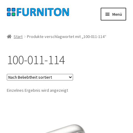
Zur
Zum
Menü
Navigation
Inhalt
springen
springen
Mein Konto
Start
Produkte verschlagwortet mit „100-011-114“
Unsere Partner
100-011-114
Datenschutz
Widerrufsrecht
Einzelnes Ergebnis wird angezeigt
Kontakt
Impressum
AGB