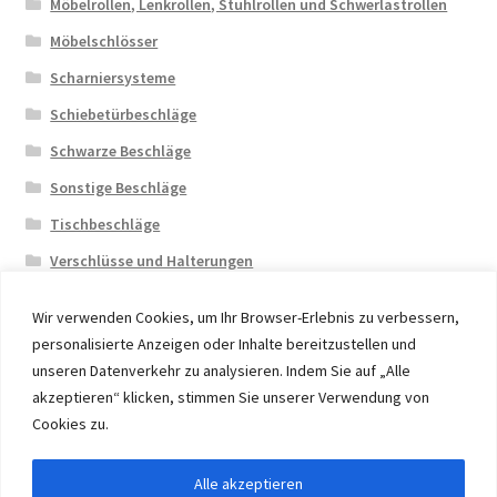
Möbelrollen, Lenkrollen, Stuhlrollen und Schwerlastrollen
Möbelschlösser
Scharniersysteme
Schiebetürbeschläge
Schwarze Beschläge
Sonstige Beschläge
Tischbeschläge
Verschlüsse und Halterungen
Wir verwenden Cookies, um Ihr Browser-Erlebnis zu verbessern,
personalisierte Anzeigen oder Inhalte bereitzustellen und
unseren Datenverkehr zu analysieren. Indem Sie auf „Alle
akzeptieren“ klicken, stimmen Sie unserer Verwendung von
© 2026 Eruon Trade UG, Germany, member of the ERUON
Cookies zu.
Group. High quality Furniture Fittings and Components
Alle akzeptieren