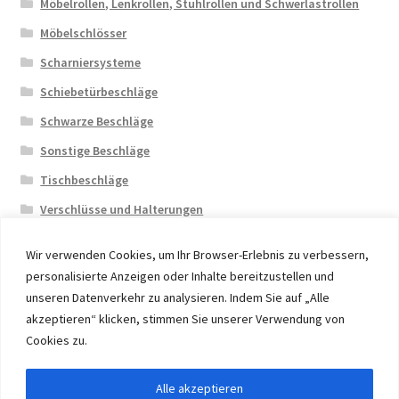
Möbelrollen, Lenkrollen, Stuhlrollen und Schwerlastrollen
Möbelschlösser
Scharniersysteme
Schiebetürbeschläge
Schwarze Beschläge
Sonstige Beschläge
Tischbeschläge
Verschlüsse und Halterungen
Wir verwenden Cookies, um Ihr Browser-Erlebnis zu verbessern,
personalisierte Anzeigen oder Inhalte bereitzustellen und
unseren Datenverkehr zu analysieren. Indem Sie auf „Alle
akzeptieren“ klicken, stimmen Sie unserer Verwendung von
© 2026 Eruon Trade UG, Germany, member of the ERUON
Cookies zu.
Group. High quality Furniture Fittings and Components
Alle akzeptieren