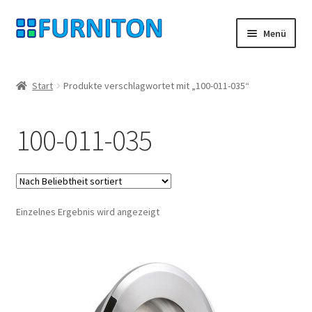
Zur
Zum
Menü
Navigation
Inhalt
springen
springen
Mein Konto
Start
Produkte verschlagwortet mit „100-011-035“
Unsere Partner
100-011-035
Datenschutz
Widerrufsrecht
Einzelnes Ergebnis wird angezeigt
Kontakt
Impressum
AGB