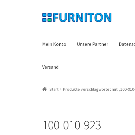
Zur
Zum
Navigation
Inhalt
springen
springen
Mein Konto
Unsere Partner
Datens
Versand
Start
Produkte verschlagwortet mit „100-010
100-010-923