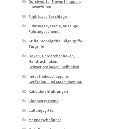
Durchwürfe, Einwurfklappen,
Einwurftüren
Flightcase Beschläge
Führungssysteme, Auszüge,
Führungsschienen
Griffe, Möbelgriffe, Bügelgriffe,
Türgriffe
Haken, Garderobenhaken,
Handtuchhaken,
Schwerlasthaken, Seilhaken
Industriebeschläge für
Gerätebau und Maschinenbau
Kabeldurchführungen
Klappensysteme
Lüftungsgitter
Magnetschnäpper