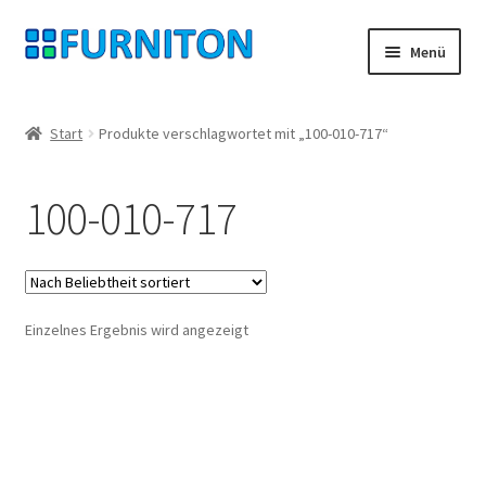
Zur
Zum
Menü
Navigation
Inhalt
springen
springen
Mein Konto
Start
Produkte verschlagwortet mit „100-010-717“
Unsere Partner
100-010-717
Datenschutz
Widerrufsrecht
Einzelnes Ergebnis wird angezeigt
Kontakt
Impressum
AGB