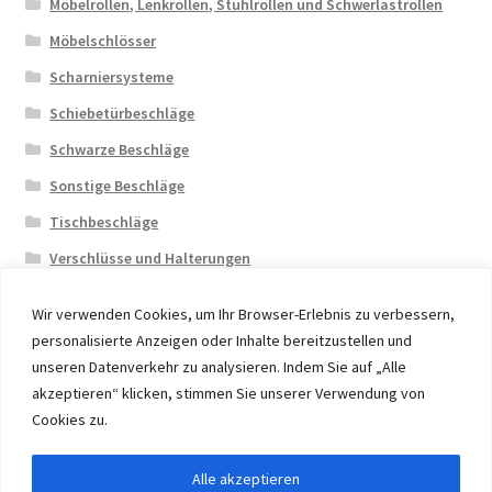
Möbelrollen, Lenkrollen, Stuhlrollen und Schwerlastrollen
Möbelschlösser
Scharniersysteme
Schiebetürbeschläge
Schwarze Beschläge
Sonstige Beschläge
Tischbeschläge
Verschlüsse und Halterungen
Wir verwenden Cookies, um Ihr Browser-Erlebnis zu verbessern,
personalisierte Anzeigen oder Inhalte bereitzustellen und
unseren Datenverkehr zu analysieren. Indem Sie auf „Alle
akzeptieren“ klicken, stimmen Sie unserer Verwendung von
© 2026 Eruon Trade UG, Germany, member of the ERUON
Cookies zu.
Group. High quality Furniture Fittings and Components
Alle akzeptieren