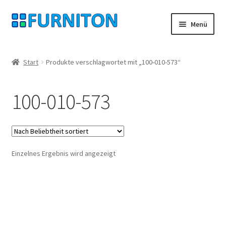
Zur
Zum
Menü
Navigation
Inhalt
springen
springen
Mein Konto
Start
Produkte verschlagwortet mit „100-010-573“
Unsere Partner
100-010-573
Datenschutz
Widerrufsrecht
Einzelnes Ergebnis wird angezeigt
Kontakt
Impressum
AGB