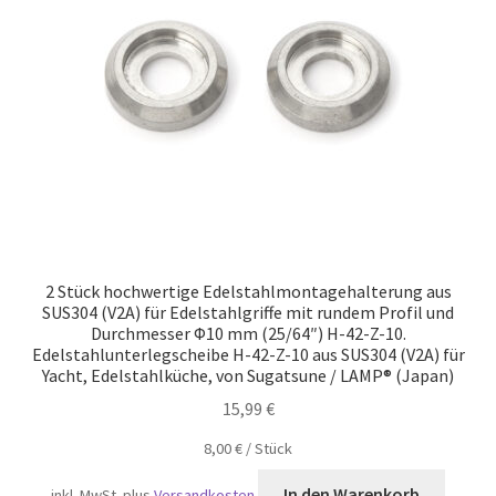
Versand
2 Stück hochwertige Edelstahlmontagehalterung aus
SUS304 (V2A) für Edelstahlgriffe mit rundem Profil und
Durchmesser Φ10 mm (25/64″) H-42-Z-10.
Edelstahlunterlegscheibe H-42-Z-10 aus SUS304 (V2A) für
Yacht, Edelstahlküche, von Sugatsune / LAMP® (Japan)
15,99
€
8,00
€
/
Stück
In den Warenkorb
inkl. MwSt.
plus
Versandkosten