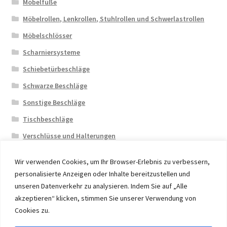
Möbelfüße
Möbelrollen, Lenkrollen, Stuhlrollen und Schwerlastrollen
Möbelschlösser
Scharniersysteme
Schiebetürbeschläge
Schwarze Beschläge
Sonstige Beschläge
Tischbeschläge
Verschlüsse und Halterungen
Wir verwenden Cookies, um Ihr Browser-Erlebnis zu verbessern,
personalisierte Anzeigen oder Inhalte bereitzustellen und
unseren Datenverkehr zu analysieren. Indem Sie auf „Alle
akzeptieren“ klicken, stimmen Sie unserer Verwendung von
© 2026 Eruon Trade UG, Germany, member of the ERUON
Cookies zu.
Group. High quality Furniture Fittings and Components