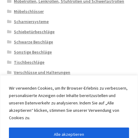
Möbelrollen, Lenkrollen, Stuhlrollen und Schwerlastrollen
Möbelschlösser
Scharniersysteme
Schiebetürbeschläge
Schwarze Beschläge
Sonstige Beschläge
Tischbeschläge
Verschlüsse und Halterungen
Wir verwenden Cookies, um Ihr Browser-Erlebnis zu verbessern,
personalisierte Anzeigen oder Inhalte bereitzustellen und
unseren Datenverkehr zu analysieren. Indem Sie auf „Alle
akzeptieren“ klicken, stimmen Sie unserer Verwendung von
© 2026 Eruon Trade UG, Germany, member of the ERUON
Cookies zu.
Group. High quality Furniture Fittings and Components
Alle akzeptieren