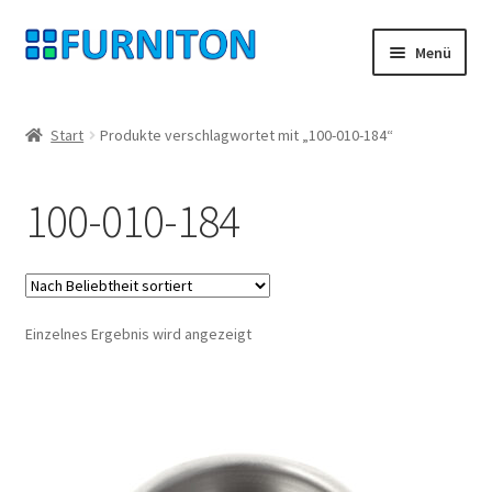
Zur
Zum
Menü
Navigation
Inhalt
springen
springen
Mein Konto
Start
Produkte verschlagwortet mit „100-010-184“
Unsere Partner
100-010-184
Datenschutz
Widerrufsrecht
Einzelnes Ergebnis wird angezeigt
Kontakt
Impressum
AGB