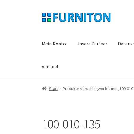
Zur
Zum
Navigation
Inhalt
springen
springen
Mein Konto
Unsere Partner
Datens
Versand
Start
Produkte verschlagwortet mit „100-010
100-010-135