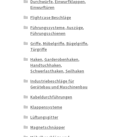
Durchwürfe, Einwurfklappen,
Einwurftüren
Flightcase Beschläge
Führungssysteme, Auszüge,
Führungsschienen
Griffe, Möbelgriffe, Bügelgriffe,
Türgriffe
Haken, Garderobenhaken,
Handtuchhaken,
Schwerlasthaken, Seilhaken
Industriebeschläge für
Gerätebau und Maschinenbau
Kabeldurchführungen
Klappensysteme
Lüftungsgitter
Magnetschnäpper