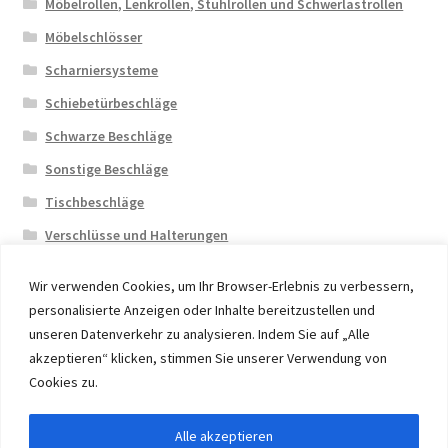
Möbelrollen, Lenkrollen, Stuhlrollen und Schwerlastrollen
Möbelschlösser
Scharniersysteme
Schiebetürbeschläge
Schwarze Beschläge
Sonstige Beschläge
Tischbeschläge
Verschlüsse und Halterungen
Wir verwenden Cookies, um Ihr Browser-Erlebnis zu verbessern,
personalisierte Anzeigen oder Inhalte bereitzustellen und
unseren Datenverkehr zu analysieren. Indem Sie auf „Alle
akzeptieren“ klicken, stimmen Sie unserer Verwendung von
© 2026 Eruon Trade UG, Germany, member of the ERUON
Cookies zu.
Group. High quality Furniture Fittings and Components
Alle akzeptieren