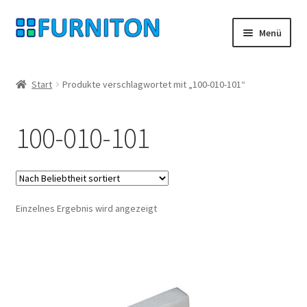
Zur
Zum
Menü
Navigation
Inhalt
springen
springen
Mein Konto
Start
Produkte verschlagwortet mit „100-010-101“
Unsere Partner
100-010-101
Datenschutz
Widerrufsrecht
Einzelnes Ergebnis wird angezeigt
Kontakt
Impressum
AGB