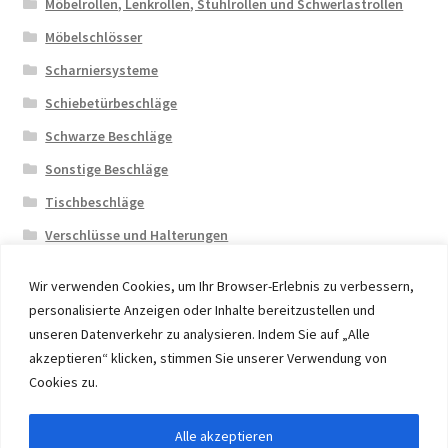
Möbelrollen, Lenkrollen, Stuhlrollen und Schwerlastrollen
Möbelschlösser
Scharniersysteme
Schiebetürbeschläge
Schwarze Beschläge
Sonstige Beschläge
Tischbeschläge
Verschlüsse und Halterungen
Wir verwenden Cookies, um Ihr Browser-Erlebnis zu verbessern,
personalisierte Anzeigen oder Inhalte bereitzustellen und
unseren Datenverkehr zu analysieren. Indem Sie auf „Alle
akzeptieren“ klicken, stimmen Sie unserer Verwendung von
© 2026 Eruon Trade UG, Germany, member of the ERUON
Cookies zu.
Group. High quality Furniture Fittings and Components
Alle akzeptieren