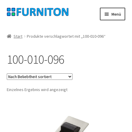
Zur
Zum
Menü
Navigation
Inhalt
springen
springen
Mein Konto
Start
Produkte verschlagwortet mit „100-010-096“
Unsere Partner
100-010-096
Datenschutz
Widerrufsrecht
Einzelnes Ergebnis wird angezeigt
Kontakt
Impressum
AGB