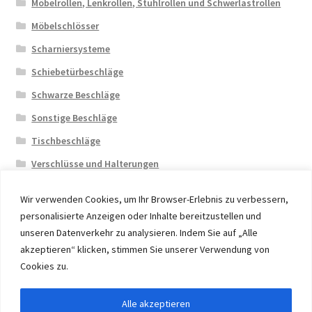
Möbelrollen, Lenkrollen, Stuhlrollen und Schwerlastrollen
Möbelschlösser
Scharniersysteme
Schiebetürbeschläge
Schwarze Beschläge
Sonstige Beschläge
Tischbeschläge
Verschlüsse und Halterungen
Wir verwenden Cookies, um Ihr Browser-Erlebnis zu verbessern,
personalisierte Anzeigen oder Inhalte bereitzustellen und
unseren Datenverkehr zu analysieren. Indem Sie auf „Alle
akzeptieren“ klicken, stimmen Sie unserer Verwendung von
© 2026 Eruon Trade UG, Germany, member of the ERUON
Cookies zu.
Group. High quality Furniture Fittings and Components
Alle akzeptieren