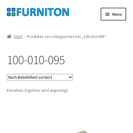
Zur
Zum
Menü
Navigation
Inhalt
springen
springen
Mein Konto
Start
Produkte verschlagwortet mit „100-010-095“
Unsere Partner
100-010-095
Datenschutz
Widerrufsrecht
Einzelnes Ergebnis wird angezeigt
Kontakt
Impressum
AGB