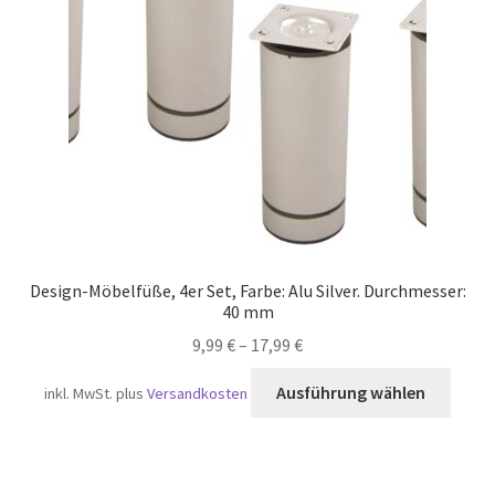
Versand
Design-Möbelfüße, 4er Set, Farbe: Alu Silver. Durchmesser:
40 mm
9,99
€
–
17,99
€
Diese
Ausführung wählen
inkl. MwSt.
plus
Versandkosten
Produ
weist
mehr
Varia