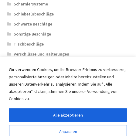
Scharniersysteme
Schiebetürbeschläge
Schwarze Beschläge
Sonstige Beschläge
Tischbeschläge
Verschlüsse und Halterungen
Wir verwenden Cookies, um Ihr Browser-Erlebnis zu verbessern,
personalisierte Anzeigen oder Inhalte bereitzustellen und
unseren Datenverkehr zu analysieren. Indem Sie auf „Alle
akzeptieren“ klicken, stimmen Sie unserer Verwendung von
© 2026 Eruon Trade UG, Germany, member of the ERUON
Cookies zu.
Group. High quality Furniture Fittings and Components
Alle akzeptieren
Vertrag widerrufen
Anpassen