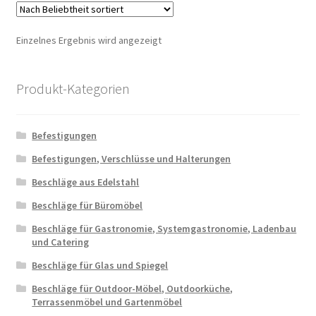
auf.
Die
Einzelnes Ergebnis wird angezeigt
Optio
könn
auf
Produkt-Kategorien
der
Produ
Befestigungen
gewäh
werd
Befestigungen, Verschlüsse und Halterungen
Beschläge aus Edelstahl
Beschläge für Büromöbel
Beschläge für Gastronomie, Systemgastronomie, Ladenbau
und Catering
Beschläge für Glas und Spiegel
Beschläge für Outdoor-Möbel, Outdoorküche,
Terrassenmöbel und Gartenmöbel