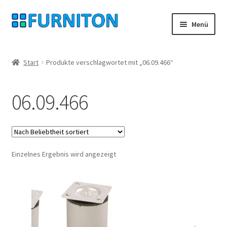
Zur
Zum
Menü
Navigation
Inhalt
springen
springen
Mein Konto
Start
Produkte verschlagwortet mit „06.09.466“
Unsere Partner
06.09.466
Datenschutz
Widerrufsrecht
Einzelnes Ergebnis wird angezeigt
Kontakt
Impressum
AGB